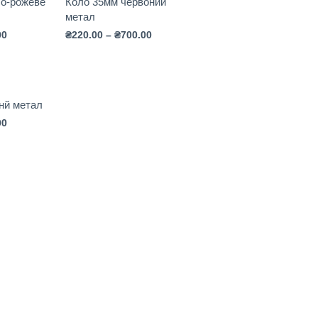
ло-рожеве
Коло 35мм червоний
метал
00
₴
220.00
–
₴
700.00
нй метал
00