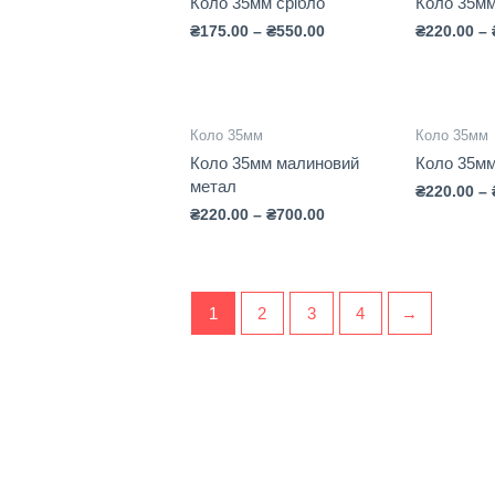
Коло 35мм срібло
Коло 35мм
₴
175.00
–
₴
550.00
₴
220.00
–
Коло 35мм
Коло 35мм
Коло 35мм малиновий
Коло 35мм
метал
₴
220.00
–
₴
220.00
–
₴
700.00
1
2
3
4
→