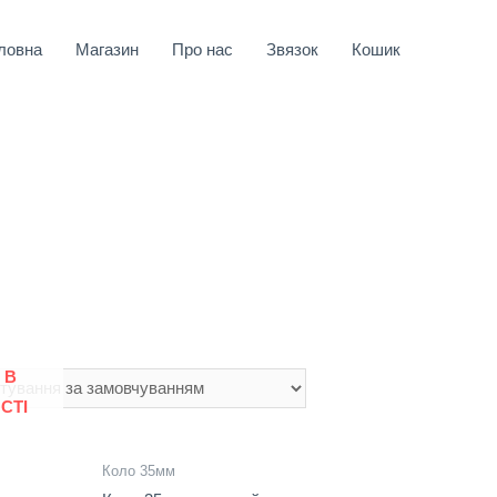
ловна
Магазин
Про нас
Звязок
Кошик
 В
СТІ
Коло 35мм