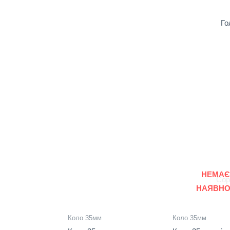
Го
НЕМАЄ
НАЯВНО
Коло 35мм
Коло 35мм