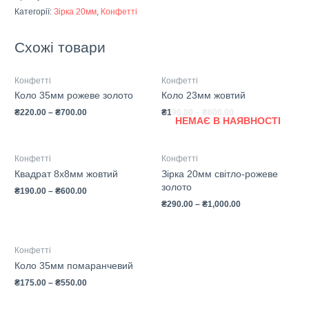
Категорії:
Зірка 20мм
,
Конфетті
Схожі товари
Конфетті
Конфетті
Коло 35мм рожеве золото
Коло 23мм жовтий
₴
220.00
–
₴
700.00
₴
190.00
–
₴
600.00
НЕМАЄ В НАЯВНОСТІ
Конфетті
Конфетті
Квадрат 8х8мм жовтий
Зірка 20мм світло-рожеве
золото
₴
190.00
–
₴
600.00
₴
290.00
–
₴
1,000.00
Конфетті
Коло 35мм помаранчевий
₴
175.00
–
₴
550.00