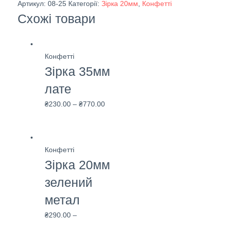
рожевий
Артикул:
08-25
Категорії:
Зірка 20мм
,
Конфетті
кількість
Схожі товари
Конфетті
Зірка 35мм
лате
₴
230.00
–
₴
770.00
Конфетті
Зірка 20мм
зелений
метал
₴
290.00
–