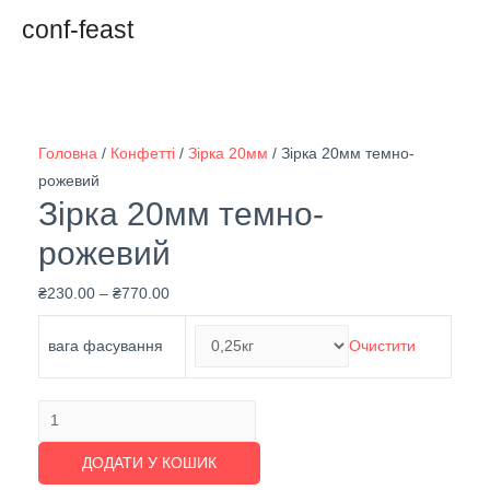
conf-feast
Головна
/
Конфетті
/
Зірка 20мм
/ Зірка 20мм темно-
рожевий
Зірка 20мм темно-
рожевий
₴
230.00
–
₴
770.00
вага фасування
Очистити
Зірка
20мм
ДОДАТИ У КОШИК
темно-