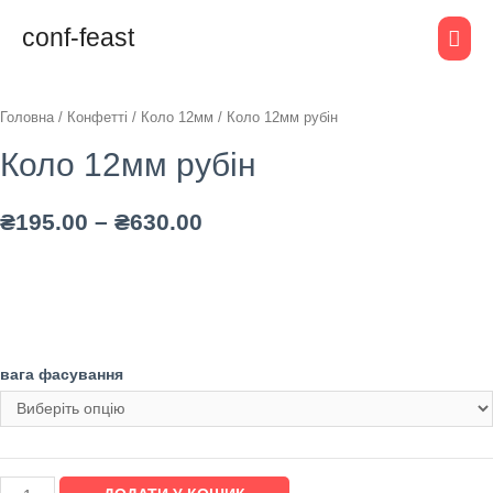
conf-feast
Головна
/
Конфетті
/
Коло 12мм
/ Коло 12мм рубін
Коло 12мм рубін
₴
195.00
–
₴
630.00
вага фасування