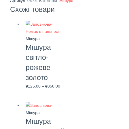
Артикул:
04-01
Категорія:
Мішура
Схожі товари
Немає в наявності
Мішура
Мішура
світло-
рожеве
золото
₴
125.00
–
₴
350.00
Мішура
Мішура