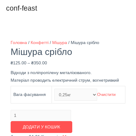
conf-feast
Головна
/
Конфетті
/
Мішура
/ Мішура срібло
Мішура срібло
₴
125.00
–
₴
350.00
Відходи з поліпропілену металізованого.
Матеріал проводить електричний струм, вогнетривкий
Вага фасування
Очистити
Мішура
срібло
ДОДАТИ У КОШИК
кількість