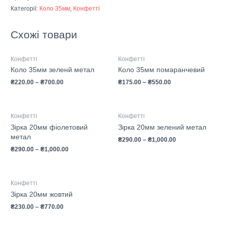
Категорії:
Коло 35мм
,
Конфетті
Схожі товари
Конфетті
Конфетті
Коло 35мм зеленй метал
Коло 35мм помаранчевий
₴
220.00
–
₴
700.00
₴
175.00
–
₴
550.00
Конфетті
Конфетті
Зірка 20мм фіолетовий
Зірка 20мм зелений метал
метал
₴
290.00
–
₴
1,000.00
₴
290.00
–
₴
1,000.00
Конфетті
Зірка 20мм жовтий
₴
230.00
–
₴
770.00