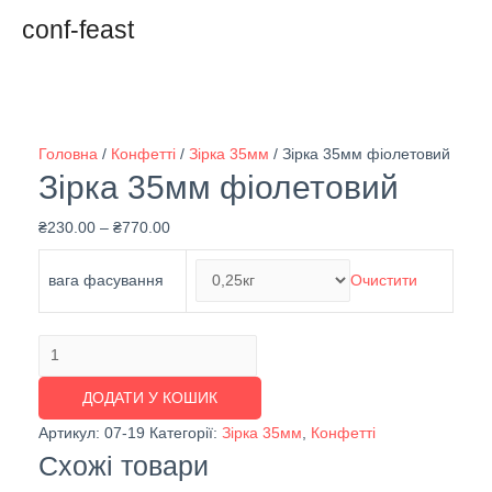
conf-feast
Головна
/
Конфетті
/
Зірка 35мм
/ Зірка 35мм фіолетовий
Зірка 35мм фіолетовий
₴
230.00
–
₴
770.00
вага фасування
Очистити
Зірка
35мм
ДОДАТИ У КОШИК
фіолетовий
кількість
Артикул:
07-19
Категорії:
Зірка 35мм
,
Конфетті
Схожі товари