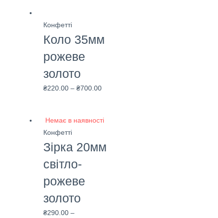
Конфетті
Коло 35мм
рожеве
золото
₴
220.00
–
₴
700.00
Немає в наявності
Конфетті
Зірка 20мм
світло-
рожеве
золото
₴
290.00
–