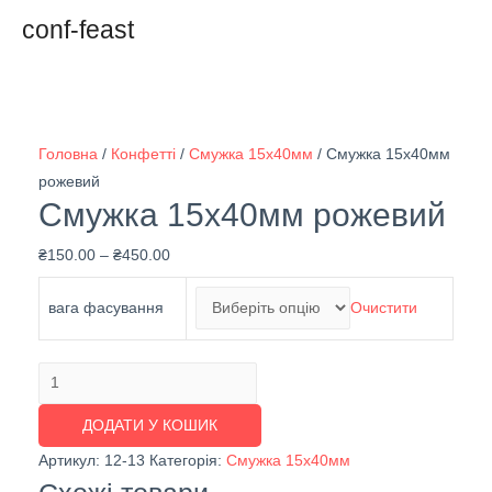
conf-feast
Головна
/
Конфетті
/
Смужка 15х40мм
/ Смужка 15х40мм
рожевий
Смужка 15х40мм рожевий
₴
150.00
–
₴
450.00
вага фасування
Очистити
Смужка
15х40мм
ДОДАТИ У КОШИК
рожевий
кількість
Артикул:
12-13
Категорія:
Смужка 15х40мм