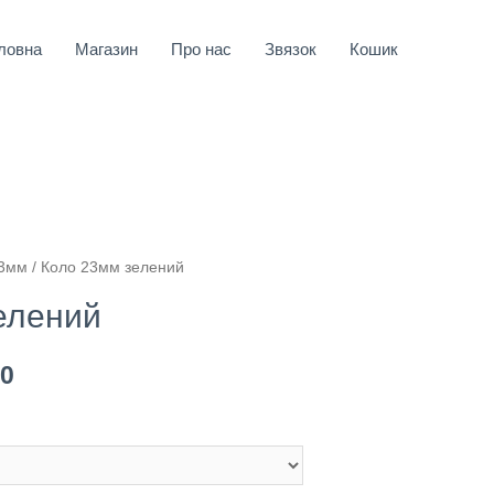
ловна
Магазин
Про нас
Звязок
Кошик
23мм
/ Коло 23мм зелений
елений
00