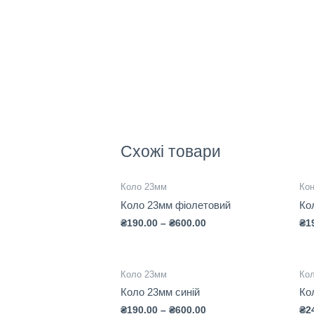
Схожі товари
Коло 23мм
Кон
Коло 23мм фіолетовий
Ко
₴
190.00
–
₴
600.00
₴
1
Коло 23мм
Ко
Коло 23мм синій
Ко
₴
190.00
–
₴
600.00
₴
2