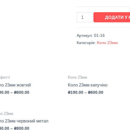
ДОДАТИ У
Артикул:
01-16
Категорія:
Коло 23мм
фетті
Коло 23мм
ло 23мм жовтий
Коло 23мм капучіно
90.00
–
₴
600.00
₴
190.00
–
₴
600.00
ло 23мм
ло 23мм червоний метал
40.00
–
₴
800.00