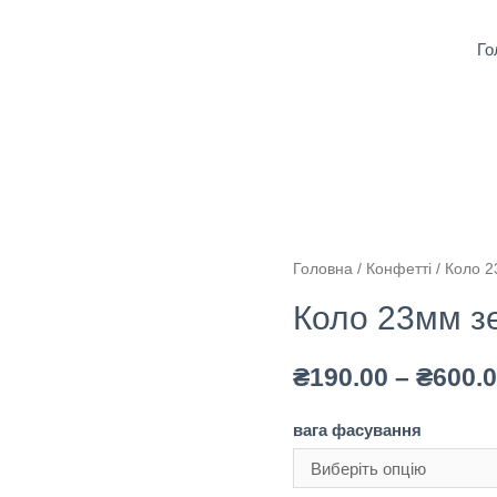
Го
Головна
/
Конфетті
/
Коло 
Коло 23мм з
₴
190.00
–
₴
600.
вага фасування