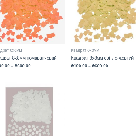
адрат 8х8мм
Квадрат 8х8мм
адрат 8х8мм помаранчевий
Квадрат 8х8мм світло-жовтий
90.00
–
₴
600.00
₴
190.00
–
₴
600.00