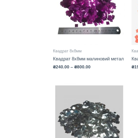
Квадрат 8х8мм
Кв
Квадрат 8х8мм малиновий метал
Кв
₴
240.00
–
₴
800.00
₴
1