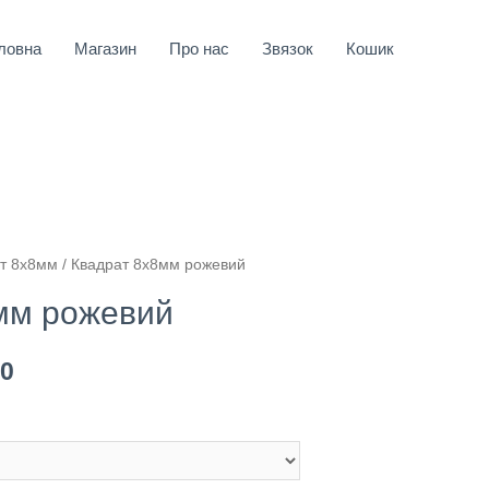
ловна
Магазин
Про нас
Звязок
Кошик
т 8х8мм
/ Квадрат 8х8мм рожевий
мм рожевий
00