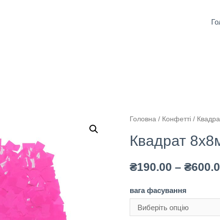
Го
Головна
/
Конфетті
/
Квадра
Квадрат 8х8
₴
190.00
–
₴
600.
вага фасування